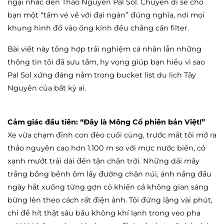
ngại nhắc đến Thảo Nguyên Pal Sol. Chuyến đi sẽ cho
bạn một “tấm vé về với đại ngàn” đúng nghĩa, nơi mọi
khung hình đổ vào ống kính đều chẳng cần filter.
Bài viết này tổng hợp trải nghiệm cá nhân lẫn những
thông tin tôi đã sưu tầm, hy vọng giúp bạn hiểu vì sao
Pal Sol xứng đáng nằm trong bucket list du lịch Tây
Nguyên của bất kỳ ai.
Cảm giác đầu tiên: “Đây là Mông Cổ phiên bản Việt!”
Xe vừa chạm đỉnh con đèo cuối cùng, trước mắt tôi mở ra
thảo nguyên cao hơn 1.100 m so với mực nước biển, cỏ
xanh mướt trải dài đến tận chân trời. Những dải mây
trắng bồng bềnh ôm lấy đường chân núi, ánh nắng đầu
ngày hắt xuống từng gợn cỏ khiến cả không gian sáng
bừng lên theo cách rất điện ảnh. Tôi đứng lặng vài phút,
chỉ để hít thật sâu bầu không khí lạnh trong veo pha