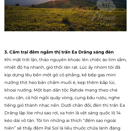
3. Cắm trại đêm ngắm thị trấn Ea Drăng sáng đèn
Khi mặt trời lặn, thảo nguyên khoác lên chiếc áo tím sẫm,
nhiệt độ hạ nhanh, gió thổi ràn rạt. Lúc ấy nhóm tôi đã
kịp dựng lều bên một gò cỏ phẳng, kê bếp gas mini
nướng thịt heo bản chấm muối é, kẹp thêm bắp lùi,
khoai nướng. Một bạn dân tộc Rahde mang theo ché
rượu cần, cả hội ngồi quây vòng, cụng bầu rượu, nghe
tiếng gió thành nhạc nền. Dưới chân đồi, đèn thị trấn Ea
Drăng lập lòe như sao rơi, xa hơn là vệt sáng quốc lộ 14
kéo dài vô tận. Tôi tin những ai thích “đếm sao ngoài
hiên” sẽ thấy đêm Pal Sol là liều thuốc chữa lành đáng