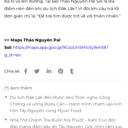
ba lô và lên đường. Tại sao Thảo Nguyên Pal Sol là địa
điểm nên đến khi du lịch Đắk Lắk? Vì đôi khi câu trả lời
đơn giản chỉ là: “Để trái tim được trở về với thiên nhiên.”
>> Maps Thảo Nguyên Pal
Sol:
https://maps.app.goo.gl/9CsoDn5M1v5y9eht8?
g_st=ipc
Chia sẻ:
(*) Xem thêm
Du lịch Đăk Lăk đến Buôn Ako Thôn nghe Cồng
Chiêng và uống Rượu Cần – Hành trình chạm vào linh
hồn Tây Nguyên cùng Myun Food
Nhà Thờ Chánh Tòa Buôn Ma Thuột – Kiến trúc độc
đáo mang đậm dấu ấn Tây Nguyên: Góc nhìn cảm xúc