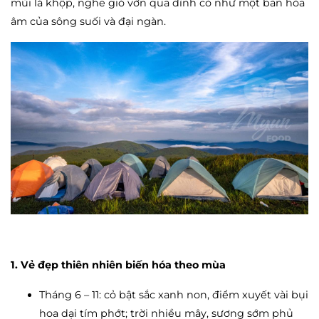
mùi lá khộp, nghe gió vờn qua đỉnh cỏ như một bản hòa
âm của sông suối và đại ngàn.
1. Vẻ đẹp thiên nhiên biến hóa theo mùa
Tháng 6 – 11: cỏ bật sắc xanh non, điểm xuyết vài bụi
hoa dại tím phớt; trời nhiều mây, sương sớm phủ