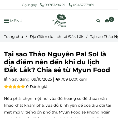
Gọi ngay
0976329429
0943777969
0
MENU
Trang chủ
/
Địa điểm du lịch tại Đăk Lăk
/
Tại sao Thảo N
Tại sao Thảo Nguyên Pal Sol là
địa điểm nên đến khi du lịch
Đắk Lắk? Chia sẻ từ Myun Food
Ngày đăng:
09/10/2025
709 Lượt xem
0 Đánh giá
Nếu phải chọn một nơi vừa đủ hoang sơ để thỏa mãn
khao khát khám phá, vừa đủ bình yên để xoa dịu đôi tai
mệt mỏi vì tiếng ồn phố thị, Myun Food sẽ không ngần