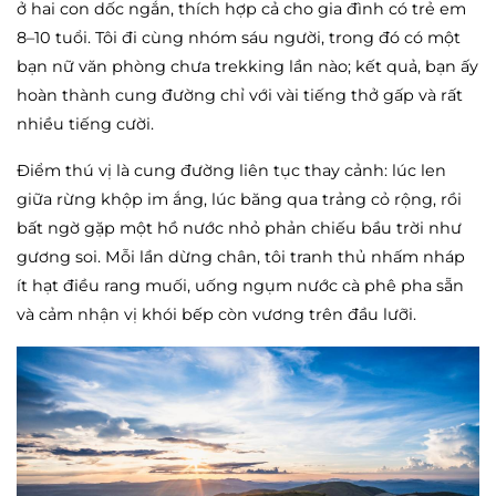
ở hai con dốc ngắn, thích hợp cả cho gia đình có trẻ em
8–10 tuổi. Tôi đi cùng nhóm sáu người, trong đó có một
bạn nữ văn phòng chưa trekking lần nào; kết quả, bạn ấy
hoàn thành cung đường chỉ với vài tiếng thở gấp và rất
nhiều tiếng cười.
Điểm thú vị là cung đường liên tục thay cảnh: lúc len
giữa rừng khộp im ắng, lúc băng qua trảng cỏ rộng, rồi
bất ngờ gặp một hồ nước nhỏ phản chiếu bầu trời như
gương soi. Mỗi lần dừng chân, tôi tranh thủ nhấm nháp
ít hạt điều rang muối, uống ngụm nước cà phê pha sẵn
và cảm nhận vị khói bếp còn vương trên đầu lưỡi.