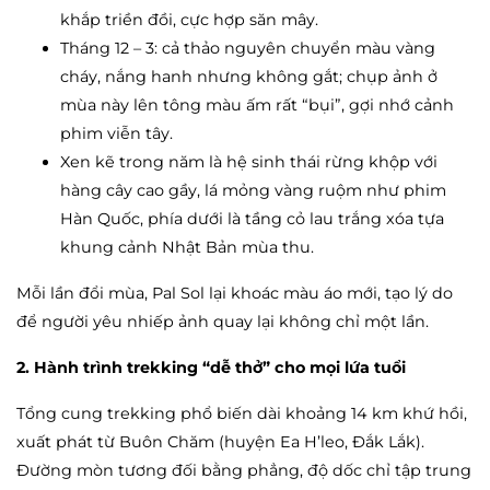
khắp triền đồi, cực hợp săn mây.
Tháng 12 – 3: cả thảo nguyên chuyển màu vàng
cháy, nắng hanh nhưng không gắt; chụp ảnh ở
mùa này lên tông màu ấm rất “bụi”, gợi nhớ cảnh
phim viễn tây.
Xen kẽ trong năm là hệ sinh thái rừng khộp với
hàng cây cao gầy, lá mỏng vàng ruộm như phim
Hàn Quốc, phía dưới là tầng cỏ lau trắng xóa tựa
khung cảnh Nhật Bản mùa thu.
Mỗi lần đổi mùa, Pal Sol lại khoác màu áo mới, tạo lý do
để người yêu nhiếp ảnh quay lại không chỉ một lần.
2. Hành trình trekking “dễ thở” cho mọi lứa tuổi
Tổng cung trekking phổ biến dài khoảng 14 km khứ hồi,
xuất phát từ Buôn Chăm (huyện Ea H’leo, Đắk Lắk).
Đường mòn tương đối bằng phẳng, độ dốc chỉ tập trung