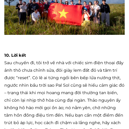
10. Lời kết
Sau chuyến đi, tôi trở về nhà với chiếc sim điện thoại đầy
ảnh thô chưa chỉnh sửa, đôi giày lem đất đỏ và tâm trí
được “reset”. Có lẽ ai từng ngồi bên bếp lửa nướng thịt,
ngước nhìn bầu trời sao Pal Sol cũng sẽ hiểu cảm giác đó
– trạng thái khi mọi hoang mang đời thường tan biến,
chỉ còn lại nhịp thở hòa cùng đại ngàn. Thảo nguyên ấy
không hô hào mời gọi ồn ào; nó nằm yên, chờ những
tâm hồn đồng điệu tìm đến. Nếu bạn cần một điểm đến
trút bỏ áp lực, học cách đi chậm và lắng nghe, hãy xách