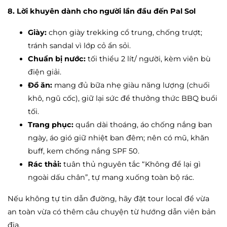
8. Lời khuyên dành cho người lần đầu đến Pal Sol
Giày:
chọn giày trekking cổ trung, chống trượt;
tránh sandal vì lớp cỏ ẩn sỏi.
Chuẩn bị nước:
tối thiểu 2 lít/ người, kèm viên bù
điện giải.
Đồ ăn:
mang đủ bữa nhẹ giàu năng lượng (chuối
khô, ngũ cốc), giữ lại sức để thưởng thức BBQ buổi
tối.
Trang phục:
quần dài thoáng, áo chống nắng ban
ngày, áo gió giữ nhiệt ban đêm; nên có mũ, khăn
buff, kem chống nắng SPF 50.
Rác thải:
tuân thủ nguyên tắc “Không để lại gì
ngoài dấu chân”, tự mang xuống toàn bộ rác.
Nếu không tự tin dẫn đường, hãy đặt tour local để vừa
an toàn vừa có thêm câu chuyện từ hướng dẫn viên bản
địa.