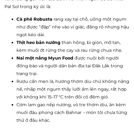
Pal Sol trong ký ức là:
Cà phê Robusta
rang xay tại chỗ, uống một ngụm
như được “đập” nhẹ vào vị giác, đắng rõ nhưng hậu
ngọt kéo dài.
Thịt heo bản nướng
than hồng, bì giòn, mỡ tan,
kèm muối ớt rừng the cay và rau rừng chua nhẹ.
Nai một nắng Myun Food
được nuôi bởi người
đồng bào và người dân bản địa tại Đăk Lắk trong
trang trại.
Rượu cần men lá, hương thơm dịu chứ không nặng
nề, nhấp một ngụm thấy lưỡi ấm lên ngay, rất hợp
với không khí 15–17 °C trên đồi cỏ đêm gió.
Cơm lam gạo nếp nương, vỏ tre thơm dịu, ăn kèm
muối đậu phong cách Bahnar – món tôi chưa từng
thử ở đâu khác.