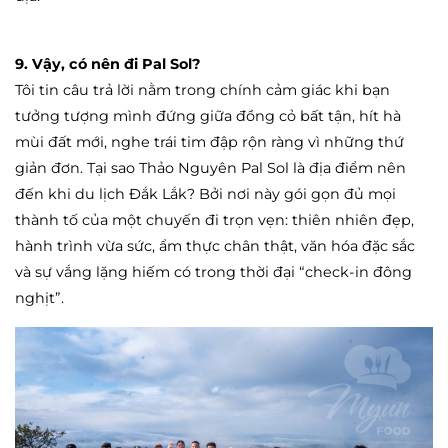
9. Vậy, có nên đi Pal Sol?
Tôi tin câu trả lời nằm trong chính cảm giác khi bạn
tưởng tượng mình đứng giữa đồng cỏ bất tận, hít hà
mùi đất mới, nghe trái tim đập rộn ràng vì những thứ
giản đơn. Tại sao Thảo Nguyên Pal Sol là địa điểm nên
đến khi du lịch Đắk Lắk? Bởi nơi này gói gọn đủ mọi
thành tố của một chuyến đi trọn vẹn: thiên nhiên đẹp,
hành trình vừa sức, ẩm thực chân thật, văn hóa đặc sắc
và sự vắng lặng hiếm có trong thời đại “check-in đông
nghịt”.