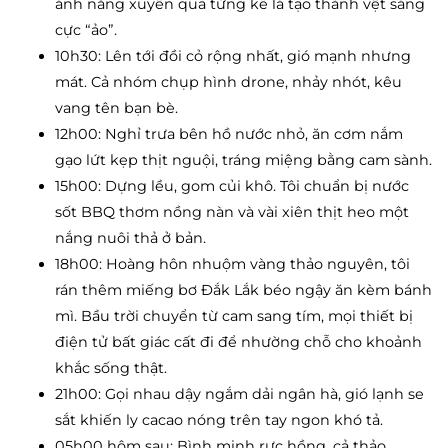
ánh nắng xuyên qua từng kẽ lá tạo thành vệt sáng
cực “ảo”.
10h30: Lên tới đồi cỏ rộng nhất, gió mạnh nhưng
mát. Cả nhóm chụp hình drone, nhảy nhót, kêu
vang tên bạn bè.
12h00: Nghỉ trưa bên hồ nước nhỏ, ăn cơm nắm
gạo lứt kẹp thịt nguội, tráng miệng bằng cam sành.
15h00: Dựng lều, gom củi khô. Tôi chuẩn bị nước
sốt BBQ thơm nồng nàn và vài xiên thịt heo một
nắng nuôi thả ở bản.
18h00: Hoàng hôn nhuộm vàng thảo nguyên, tôi
rán thêm miếng bơ Đắk Lắk béo ngậy ăn kèm bánh
mì. Bầu trời chuyển từ cam sang tím, mọi thiết bị
điện tử bất giác cất đi để nhường chỗ cho khoảnh
khắc sống thật.
21h00: Gọi nhau dậy ngắm dải ngân hà, gió lạnh se
sắt khiến ly cacao nóng trên tay ngon khó tả.
05h00 hôm sau: Bình minh rực hồng, cả thảo