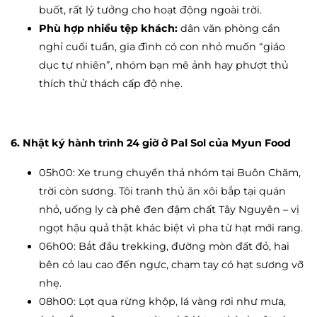
buốt, rất lý tưởng cho hoạt động ngoài trời.
Phù hợp nhiều tệp khách:
dân văn phòng cần
nghỉ cuối tuần, gia đình có con nhỏ muốn “giáo
dục tự nhiên”, nhóm bạn mê ảnh hay phượt thủ
thích thử thách cấp độ nhẹ.
6. Nhật ký hành trình 24 giờ ở Pal Sol của Myun Food
05h00: Xe trung chuyển thả nhóm tại Buôn Chăm,
trời còn sương. Tôi tranh thủ ăn xôi bắp tại quán
nhỏ, uống ly cà phê đen đậm chất Tây Nguyên – vị
ngọt hậu quả thật khác biệt vì pha từ hạt mới rang.
06h00: Bắt đầu trekking, đường mòn đất đỏ, hai
bên cỏ lau cao đến ngực, chạm tay có hạt sương vỡ
nhẹ.
08h00: Lọt qua rừng khộp, lá vàng rơi như mưa,