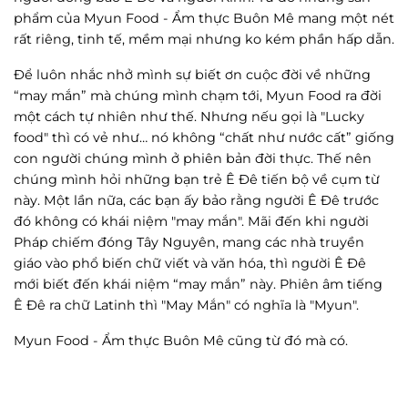
phẩm của Myun Food - Ẩm thực Buôn Mê mang một nét
rất riêng, tinh tế, mềm mại nhưng ko kém phần hấp dẫn.
Để luôn nhắc nhở mình sự biết ơn cuộc đời về những
“may mắn” mà chúng mình chạm tới, Myun Food ra đời
một cách tự nhiên như thế. Nhưng nếu gọi là "Lucky
food" thì có vẻ như… nó không “chất như nước cất” giống
con người chúng mình ở phiên bản đời thực. Thế nên
chúng mình hỏi những bạn trẻ Ê Đê tiến bộ về cụm từ
này. Một lần nữa, các bạn ấy bảo rằng người Ê Đê trước
đó không có khái niệm "may mắn". Mãi đến khi người
Pháp chiếm đóng Tây Nguyên, mang các nhà truyền
giáo vào phổ biến chữ viết và văn hóa, thì người Ê Đê
mới biết đến khái niệm “may mắn” này. Phiên âm tiếng
Ê Đê ra chữ Latinh thì "May Mắn" có nghĩa là "Myun".
Myun Food - Ẩm thực Buôn Mê cũng từ đó mà có.