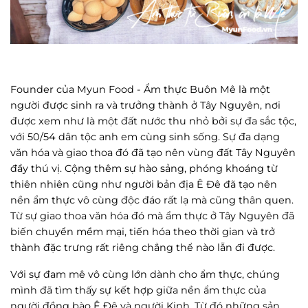
Founder của Myun Food - Ẩm thực Buôn Mê là một
người được sinh ra và trưởng thành ở Tây Nguyên, nơi
được xem như là một đất nước thu nhỏ bởi sự đa sắc tộc,
với 50/54 dân tộc anh em cùng sinh sống. Sự đa dạng
văn hóa và giao thoa đó đã tạo nên vùng đất Tây Nguyên
đầy thú vị. Cộng thêm sự hào sảng, phóng khoáng từ
thiên nhiên cũng như người bản địa Ê Đê đã tạo nên
nền ẩm thực vô cùng độc đáo rất lạ mà cũng thân quen.
Từ sự giao thoa văn hóa đó mà ẩm thực ở Tây Nguyên đã
biến chuyển mềm mại, tiến hóa theo thời gian và trở
thành đặc trưng rất riêng chẳng thể nào lẫn đi được.
Với sự đam mê vô cùng lớn dành cho ẩm thực, chúng
mình đã tìm thấy sự kết hợp giữa nền ẩm thực của
người đồng bào Ê Đê và người Kinh. Từ đó những sản