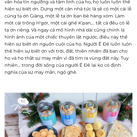
văn hóa tín ngưỡng và tâm linh của họ, họ luôn luôn thể
hiện sự biết ơn. Dựng một căn nhà tức là sẽ có một cái lễ
cúng tạ ơn Giàng, một lễ tạ ơn bạn bè hàng xóm. Làm
một cái trống H'gơr, một cái ghế K'pan,... tất cả đều có lễ
tạ ơn riêng. Và ngay cả mô hình nhà dài cũng chính là
hình ảnh của một chiếc thuyền lật ngược, điều này thể
hiện sự biết ơn nguồn cuội của họ. Người Ê Đê luôn luôn
thể hiện sự biết ơn với trời, đất, thiên nhiên đã ban cho
họ và họ thật sự may mắn vì đã tìm ra vùng đất này. Tuy
nhiên... trong đời sống của người Ê Đê lại ko có định
nghĩa của sự may mắn, ngộ ghê.