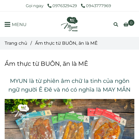
Gọi ngay
0976329429
0943777969
0
MENU
Trang chủ
/
Ẩm thực từ BUÔN, ăn là MÊ
Ẩm thực từ BUÔN, ăn là MÊ
MYUN là từ phiên âm chữ la tinh của ngôn
ngữ người Ê Đê và nó có nghĩa là MAY MẮN