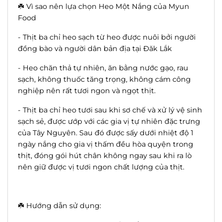
☘️ Vì sao nên lựa chọn Heo Một Nắng của Myun
Food
- Thịt ba chỉ heo sạch từ heo được nuôi bởi người
đồng bào và người dân bản địa tại Đăk Lắk
- Heo chăn thả tự nhiên, ăn bằng nước gạo, rau
sạch, không thuốc tăng trọng, không cám công
nghiệp nên rất tươi ngon và ngọt thịt.
- Thịt ba chỉ heo tươi sau khi sơ chế và xử lý vệ sinh
sạch sẻ, được ướp với các gia vị tự nhiên đặc trưng
của Tây Nguyên. Sau đó được sấy dưới nhiệt độ 1
ngày nắng cho gia vị thấm đều hòa quyện trong
thịt, đóng gói hút chân không ngay sau khi ra lò
nên giữ được vị tươi ngon chất lượng của thịt.
☘️ Hướng dẫn sử dụng: