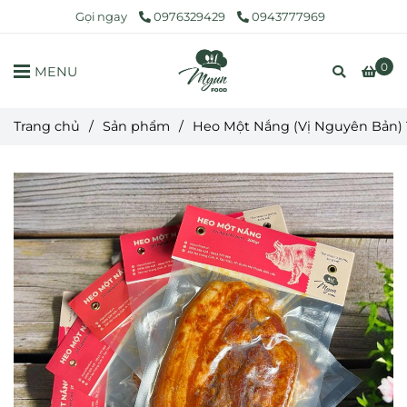
Gọi ngay
0976329429
0943777969
0
MENU
Trang chủ
/
Sản phẩm
/
Heo Một Nắng (Vị Nguyên Bản)