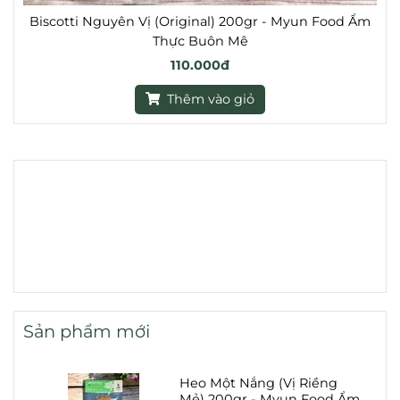
Biscotti Nguyên Vị (Original) 200gr - Myun Food Ẩm
Thực Buôn Mê
110.000đ
Thêm vào giỏ
Sản phẩm mới
Heo Một Nắng (Vị Riềng
Mẻ) 200gr - Myun Food Ẩm