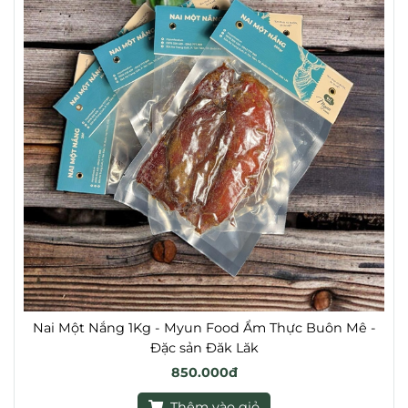
Nai Một Nắng 1Kg - Myun Food Ẩm Thực Buôn Mê -
Đặc sản Đăk Lăk
850.000đ
Thêm vào giỏ