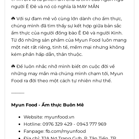
người Ê Đê và nó có nghĩa là MAY MẮN
☘️ Với sự đam mê vô cùng lớn dành cho ẩm thực,
chúng mình đã tìm thấy sự kết hợp giữa bản sắc
ẩm thực của người đồng bào Ê Đê và người Kinh.
Từ đó những sản phẩm của Myun Food luôn mang
một nét rất riêng, tinh tế, mềm mại nhưng không
kém phần hấp dẫn, thân thuộc.
☘️ Để luôn nhắc nhở mình biết ơn cuộc đời về
những may mắn mà chúng mình chạm tới, Myun
Food ra đời theo một cách tự nhiên như thế.
———
Myun Food - Ẩm thực Buôn Mê
Website: myunfood.vn
Hotline: 0976 329 429 - 0943 777 969
Fanpage:
fb.com/myunfood
Địa chỉ: 32A Nơ Trang Gưh, P. Tân Tiến, TP.