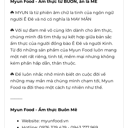
Myun Food - Ẩm thực từ BUÔN, ăn là MÊ
☘️ MYUN là từ phiên âm chữ la tinh của ngôn ngữ
người Ê Đê và nó có nghĩa là MAY MẮN
☘️ Với sự đam mê vô cùng lớn dành cho ẩm thực,
chúng mình đã tìm thấy sự kết hợp giữa bản sắc
ẩm thực của người đồng bào Ê Đê và người Kinh.
Từ đó những sản phẩm của Myun Food luôn mang
một nét rất riêng, tinh tế, mềm mại nhưng không
kém phần hấp dẫn, thân thuộc.
☘️ Để luôn nhắc nhở mình biết ơn cuộc đời về
những may mắn mà chúng mình chạm tới, Myun
Food ra đời theo một cách tự nhiên như thế.
———
Myun Food - Ẩm thực Buôn Mê
Website: myunfood.vn
Hotline: 0976 329 429 - 0943 777 969