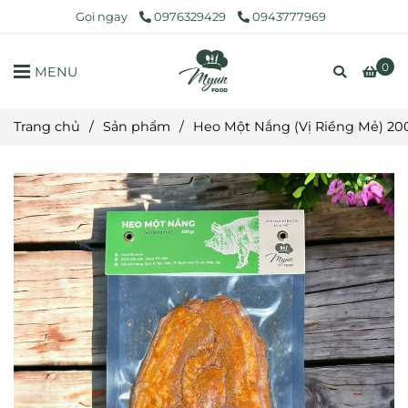
Gọi ngay
0976329429
0943777969
0
MENU
Trang chủ
/
Sản phẩm
/
Heo Một Nắng (Vị Riềng Mẻ) 2