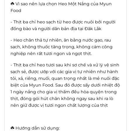
☘️ Vì sao nên lựa chọn Heo Một Nắng của Myun
Food
- Thịt ba chỉ heo sạch từ heo được nuôi bởi người
đồng bào và người dân bản địa tại Đăk Lắk
- Heo chăn thả tự nhiên, ăn bằng nước gạo, rau
sạch, không thuốc tăng trọng, không cám công
nghiệp nên rất tươi ngon và ngọt thịt.
- Thịt ba chỉ heo tươi sau khi sơ chế và xử lý vệ sinh
sạch sẻ, được ướp với các gia vị tự nhiên như hành
tỏi, xả, riềng, muối, quan trọng nhất là mẻ nuôi đặc
biệt của Myun Food. Sau đó được sấy dưới nhiệt độ
1 ngày nắng cho gia vị thấm đều hòa quyện trong
thịt, đóng gói hút chân không ngay sau khi ra lò
nên giữ được vị tươi ngon chất lượng của thịt
☘️ Hướng dẫn sử dụng: