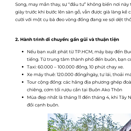
Song, may mắn thay, sự “đầu tư” không biến nơi này t
giày trước khi bước lên sàn gỗ, vẫn được già làng kể c
cười với một cụ bà đeo vòng đồng đang xe sợi dệt th
2. Hành trình di chuyển: gần gũi và thuận tiện
Nếu bạn xuất phát từ TP.HCM, máy bay đến Bu
tiếng. Từ trung tâm thành phố đến buôn, bạn có
Taxi: 60.000 – 100.000 đồng, 10 phút chạy xe.
Xe máy thuê: 120.000 đồng/ngày, tự lái, thoải 
Tour cộng đồng: các hãng địa phương ghép đoàn 
chiêng, cơm tối rượu cần tại Buôn Ako Thôn
Mùa đẹp nhất là tháng 11 đến tháng 4, khi Tây 
đồi cạnh buôn.