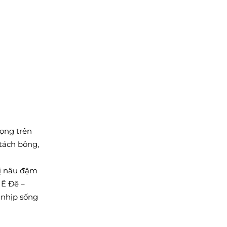
ọng trên
 tách bông,
vị nâu đậm
 Ê Đê –
 nhịp sống