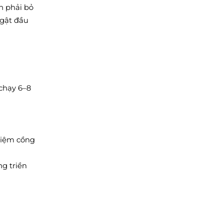
n phải bỏ
 gật đầu
chạy 6–8
ghiệm cồng
ng triền