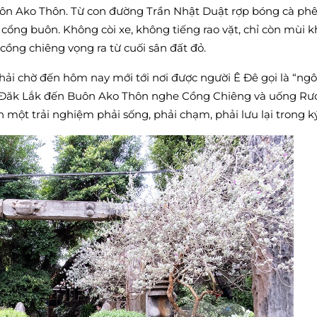
Buôn Ako Thôn. Từ con đường Trần Nhật Duật rợp bóng cà phê,
cổng buôn. Không còi xe, không tiếng rao vặt, chỉ còn mùi k
cồng chiêng vọng ra từ cuối sân đất đỏ.
 phải chờ đến hôm nay mới tới nơi được người Ê Đê gọi là “ngô
ịch Đăk Lắk đến Buôn Ako Thôn nghe Cồng Chiêng và uống R
h một trải nghiệm phải sống, phải chạm, phải lưu lại trong ký