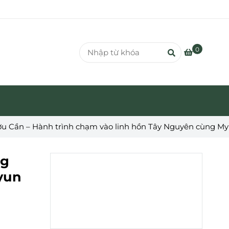
0
u Cần – Hành trình chạm vào linh hồn Tây Nguyên cùng M
ng
yun