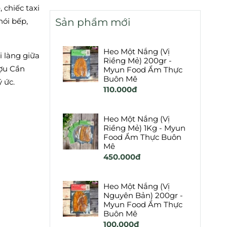
 chiếc taxi
Sản phẩm mới
hói bếp,
Heo Một Nắng (Vị
i làng giữa
Riềng Mẻ) 200gr -
ượu Cần
Myun Food Ẩm Thực
Buôn Mê
 ức.
110.000đ
Heo Một Nắng (Vị
Riềng Mẻ) 1Kg - Myun
Food Ẩm Thực Buôn
Mê
450.000đ
Heo Một Nắng (Vị
Nguyên Bản) 200gr -
Myun Food Ẩm Thực
Buôn Mê
100.000đ