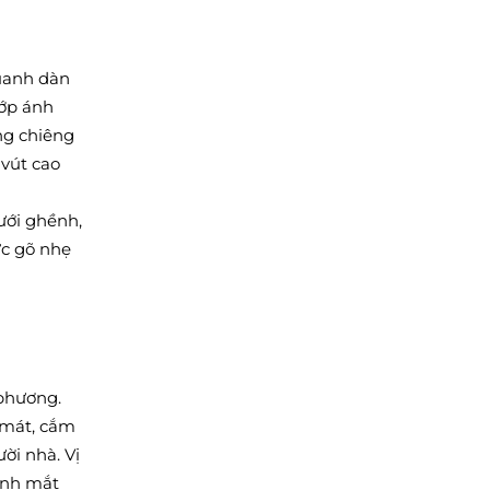
quanh dàn
lớp ánh
ếng chiêng
 vút cao
ưới ghềnh,
ức gõ nhẹ
 phương.
 mát, cắm
ời nhà. Vị
ánh mắt