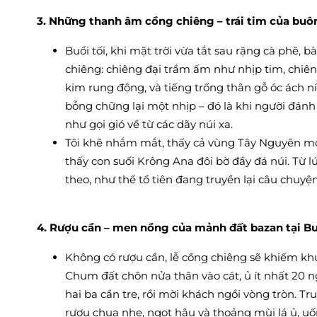
3. Những thanh âm cồng chiêng – trái tim của buô
Buổi tối, khi mặt trời vừa tắt sau rặng cà phê
chiêng: chiêng đại trầm ấm như nhịp tim, chiê
kim rung động, và tiếng trống thân gỗ óc ách ní
bỗng chững lại một nhịp – đó là khi người đánh
như gọi gió về từ các dãy núi xa.
Tôi khẽ nhắm mắt, thấy cả vùng Tây Nguyên mở 
thấy con suối Krông Ana đôi bờ đầy đá núi. Từ l
theo, như thể tổ tiên đang truyền lại câu chuy
4. Rượu cần – men nồng của mảnh đất bazan tại B
Không có rượu cần, lễ cồng chiêng sẽ khiếm kh
Chum đất chôn nửa thân vào cát, ủ ít nhất 20 n
hai ba cần tre, rồi mời khách ngồi vòng tròn. 
rượu chua nhẹ, ngọt hậu và thoảng mùi lá ủ, 