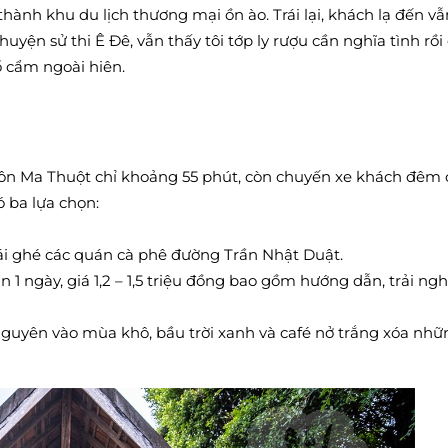
hành khu du lịch thương mại ồn ào. Trái lại, khách lạ đến vẫ
huyện sử thi Ê Đê, vẫn thấy tôi tớp ly rượu cần nghĩa tình rồi
ổ cẩm ngoài hiên.
ôn Ma Thuột chỉ khoảng 55 phút, còn chuyến xe khách đêm 
 ba lựa chọn:
mái ghé các quán cà phê đường Trần Nhật Duật.
1 ngày, giá 1,2 – 1,5 triệu đồng bao gồm hướng dẫn, trải n
Nguyên vào mùa khô, bầu trời xanh và café nở trắng xóa nhữ