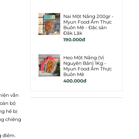
Nai Một Nắng 200gr -
Myun Food Ẩm Thực
Buôn Mê - Đặc sản
Đăk Lăk
190.000đ
Heo Một Nắng (Vị
Nguyên Bản) 1Kg -
Myun Food Ẩm Thực
Buôn Mê
400.000đ
hiện vẫn
toàn bộ
ng hề bị
ng chiêng
g điểm.