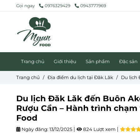
Gọi ngay
0976329429
0943777969
Trang chủ
Giới thiệu
Sản phẩm
Đặc sản
Trang chủ
/
Địa điểm du lịch tại Đăk Lăk
/
Du lịch
Du lịch Đăk Lăk đến Buôn A
Rượu Cần – Hành trình chạm
Food
Ngày đăng:
13/12/2025
824 Lượt xem