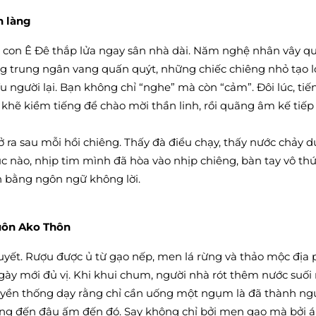
n làng
, bà con Ê Đê thắp lửa ngay sân nhà dài. Năm nghệ nhân vây 
ng trung ngân vang quấn quýt, những chiếc chiêng nhỏ tạo 
u người lại. Bạn không chỉ “nghe” mà còn “cảm”. Đôi lúc, ti
 khẽ kiềm tiếng để chào mời thần linh, rồi quãng âm kế tiếp
ra sau mỗi hồi chiêng. Thấy đà điểu chạy, thấy nước chảy d
úc nào, nhịp tim mình đã hòa vào nhịp chiêng, bàn tay vô th
ện bằng ngôn ngữ không lời.
uôn Ako Thôn
uyết. Rượu được ủ từ gạo nếp, men lá rừng và thảo mộc địa
gày mới đủ vị. Khi khui chum, người nhà rót thêm nước suối
Truyền thống dạy rằng chỉ cần uống một ngụm là đã thành ngư
uống đến đâu ấm đến đó. Say không chỉ bởi men gạo mà bởi 