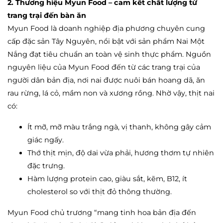
2. Thương hiệu Myun Food – cam kết chất lượng từ
trang trại đến bàn ăn
Myun Food là doanh nghiệp địa phương chuyên cung
cấp đặc sản Tây Nguyên, nổi bật với sản phẩm Nai Một
Nắng đạt tiêu chuẩn an toàn vệ sinh thực phẩm. Nguồn
nguyên liệu của Myun Food đến từ các trang trại của
người dân bản địa, nơi nai được nuôi bán hoang dã, ăn
rau rừng, lá cỏ, mầm non và xương rồng. Nhờ vậy, thịt nai
có:
Ít mỡ, mỡ màu trắng ngà, vị thanh, không gây cảm
giác ngấy.
Thớ thịt mịn, độ dai vừa phải, hương thơm tự nhiên
đặc trưng.
Hàm lượng protein cao, giàu sắt, kẽm, B12, ít
cholesterol so với thịt đỏ thông thường.
Myun Food chủ trương “mang tinh hoa bản địa đến