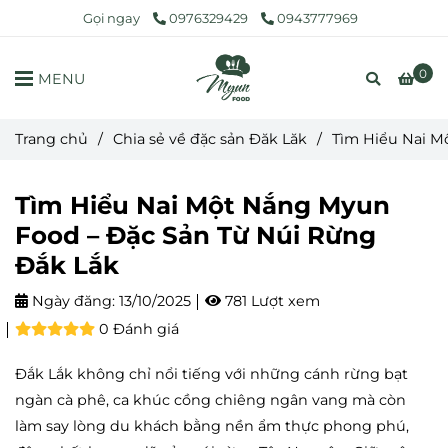
Gọi ngay
0976329429
0943777969
0
MENU
Trang chủ
/
Chia sẻ về đặc sản Đăk Lăk
/
Tìm Hiểu Nai M
Tìm Hiểu Nai Một Nắng Myun
Food – Đặc Sản Từ Núi Rừng
Đắk Lắk
Ngày đăng:
13/10/2025
781 Lượt xem
0 Đánh giá
Đắk Lắk không chỉ nổi tiếng với những cánh rừng bạt
ngàn cà phê, ca khúc cồng chiêng ngân vang mà còn
làm say lòng du khách bằng nền ẩm thực phong phú,