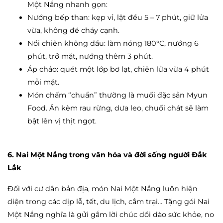
Một Nắng nhanh gọn:
Nướng bếp than: kẹp vỉ, lật đều 5 – 7 phút, giữ lửa
vừa, không để cháy cạnh.
Nồi chiên không dầu: làm nóng 180°C, nướng 6
phút, trở mặt, nướng thêm 3 phút.
Áp chảo: quét một lớp bơ lạt, chiên lửa vừa 4 phút
mỗi mặt.
Món chấm “chuẩn” thường là muối đặc sản Myun
Food. Ăn kèm rau rừng, dưa leo, chuối chát sẽ làm
bật lên vị thịt ngọt.
6. Nai Một Nắng trong văn hóa và đời sống người Đắk
Lắk
Đối với cư dân bản địa, món Nai Một Nắng luôn hiện
diện trong các dịp lễ, tết, du lịch, cắm trại… Tặng gói Nai
Một Nắng nghĩa là gửi gắm lời chúc dồi dào sức khỏe, no