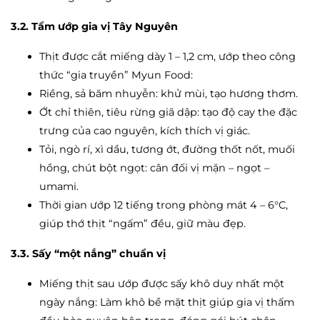
3.2. Tẩm ướp gia vị Tây Nguyên
Thịt được cắt miếng dày 1 – 1,2 cm, ướp theo công
thức “gia truyền” Myun Food:
Riềng, sả băm nhuyễn: khử mùi, tạo hương thơm.
Ớt chỉ thiên, tiêu rừng giã dập: tạo độ cay the đặc
trưng của cao nguyên, kích thích vị giác.
Tỏi, ngò rí, xì dầu, tương ớt, đường thốt nốt, muối
hồng, chút bột ngọt: cân đối vị mặn – ngọt –
umami.
Thời gian ướp 12 tiếng trong phòng mát 4 – 6°C,
giúp thớ thịt “ngấm” đều, giữ màu đẹp.
3.3. Sấy “một nắng” chuẩn vị
Miếng thịt sau ướp được sấy khô duy nhất một
ngày nắng: Làm khô bề mặt thịt giúp gia vị thấm