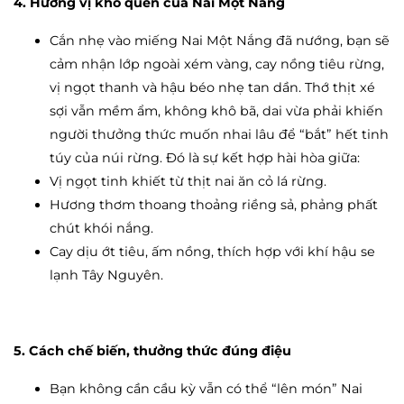
4. Hương vị khó quên của Nai Một Nắng
Cắn nhẹ vào miếng
Nai Một Nắng
đã nướng, bạn sẽ
cảm nhận lớp ngoài xém vàng, cay nồng tiêu rừng,
vị ngọt thanh và hậu béo nhẹ tan dần. Thớ thịt xé
sợi vẫn mềm ẩm, không khô bã, dai vừa phải khiến
người thưởng thức muốn nhai lâu để “bắt” hết tinh
túy của núi rừng. Đó là sự kết hợp hài hòa giữa:
Vị ngọt tinh khiết từ thịt nai ăn cỏ lá rừng.
Hương thơm thoang thoảng riềng sả, phảng phất
chút khói nắng.
Cay dịu ớt tiêu, ấm nồng, thích hợp với khí hậu se
lạnh Tây Nguyên.
5. Cách chế biến, thưởng thức đúng điệu
Bạn không cần cầu kỳ vẫn có thể “lên món” Nai