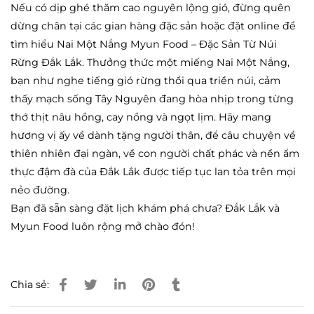
Nếu có dịp ghé thăm cao nguyên lộng gió, đừng quên
dừng chân tại các gian hàng đặc sản hoặc đặt online để
tìm hiểu Nai Một Nắng Myun Food – Đặc Sản Từ Núi
Rừng Đắk Lắk. Thưởng thức một miếng Nai Một Nắng,
bạn như nghe tiếng gió rừng thổi qua triền núi, cảm
thấy mạch sống Tây Nguyên đang hòa nhịp trong từng
thớ thịt nâu hồng, cay nồng và ngọt lịm. Hãy mang
hương vị ấy về dành tặng người thân, để câu chuyện về
thiên nhiên đại ngàn, về con người chất phác và nền ẩm
thực đậm đà của Đắk Lắk được tiếp tục lan tỏa trên mọi
nẻo đường.
Bạn đã sẵn sàng đặt lịch khám phá chưa? Đắk Lắk và
Myun Food luôn rộng mở chào đón!
Chia sẻ: