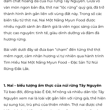
đậm chất hoang dã của núi rừng Tây Nguyên. Giữa vô
vàn món ngon bản địa, thịt nai “lộc rừng” quý giá, đã trở
thành hình ảnh gắn liền với vùng đất này. Trong số các
biến tấu từ thịt nai, Nai Một Nắng Myun Food được
nhiều người sành ăn đánh giá là viên ngọc sáng của ẩm
thực cao nguyên: tinh tế, giàu dinh dưỡng và đậm đà
hương rừng.
Bài viết dưới đây sẽ đưa bạn “chạm” đến từng thớ thịt
mềm ngọt, cảm nhận hương vị tự nhiên qua hành trình
Tìm Hiểu Nai Một Nắng Myun Food – Đặc Sản Từ Núi
Rừng Đắk Lắk.
1. Nai – biểu tượng ẩm thực của núi rừng Tây Nguyên
Từ bao đời, đồng bào Ê Đê, M’nông và nhiều dân tộc Tây
Nguyên xem nai là loài vật gắn liền với rừng già, thể hiện
sự sung túc, trù phú của thiên nhiên. Thịt nai được chế