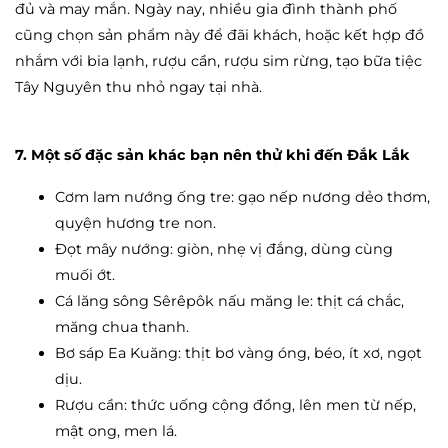
đủ và may mắn. Ngày nay, nhiều gia đình thành phố
cũng chọn sản phẩm này để đãi khách, hoặc kết hợp đồ
nhắm với bia lạnh, rượu cần, rượu sim rừng, tạo bữa tiệc
Tây Nguyên thu nhỏ ngay tại nhà.
7. Một số đặc sản khác bạn nên thử khi đến Đắk Lắk
Cơm lam nướng ống tre: gạo nếp nương dẻo thơm,
quyện hương tre non.
Đọt mây nướng: giòn, nhẹ vị đắng, dùng cùng
muối ớt.
Cá lăng sông Sêrêpôk nấu măng le: thịt cá chắc,
măng chua thanh.
Bơ sáp Ea Kuăng: thịt bơ vàng óng, béo, ít xơ, ngọt
dịu.
Rượu cần: thức uống cộng đồng, lên men từ nếp,
mật ong, men lá.