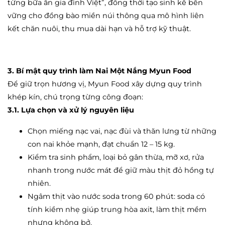
từng bữa ăn gia đình Việt”, đồng thời tạo sinh kế bền
vững cho đồng bào miền núi thông qua mô hình liên
kết chăn nuôi, thu mua dài hạn và hỗ trợ kỹ thuật.
3. Bí mật quy trình làm
Nai Một Nắng Myun Food
Để giữ trọn hương vị, Myun Food xây dựng quy trình
khép kín, chú trọng từng công đoạn:
3.1. Lựa chọn và xử lý nguyên liệu
Chọn miếng nạc vai, nạc đùi và thăn lưng từ những
con nai khỏe mạnh, đạt chuẩn 12 – 15 kg.
Kiểm tra sinh phẩm, loại bỏ gân thừa, mỡ xơ, rửa
nhanh trong nước mát để giữ màu thịt đỏ hồng tự
nhiên.
Ngâm thịt vào nước soda trong 60 phút: soda có
tính kiềm nhẹ giúp trung hòa axit, làm thịt mềm
nhưng không bở.